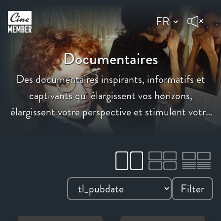
Documentaires
Des documentaires inspirants, informatifs et
captivants qui élargissent vos horizons,
élargissent votre perspective et stimulent votre
esprit.
Filter