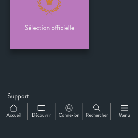
Sélection officielle
Support
À propos de nous
Accueil
Contact
Découvrir
Connexion
Rechercher
Menu
CineMember 2026