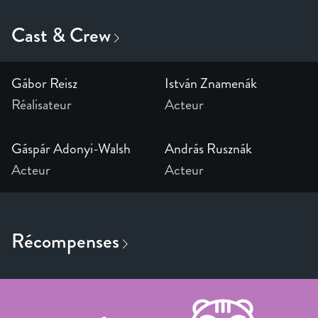
Gábor Reisz
István Znamenák
Réalisateur
Acteur
Gáspár Adonyi-Walsh
András Rusznák
Acteur
Acteur