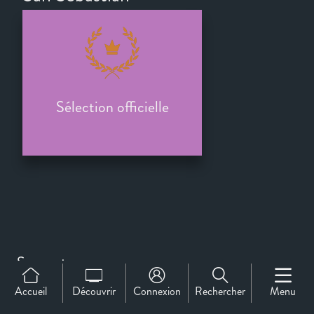
Sélection officielle
Support
À propos de nous
Accueil
Découvrir
Connexion
Rechercher
Menu
Contact