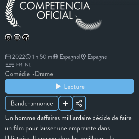
2022
1 h 50 m
Espagnol
Espagne
FR
NL
Comédie
Drame
Lecture
Bande-annonce
Un homme d'affaires milliardaire décide de faire
un film pour laisser une empreinte dans
l'Histoire. Il engage alors les meilleurs : la