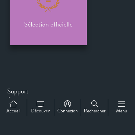
Sélection officielle
Support
À propos de nous
Contact
Accueil
Découvrir
Connexion
Rechercher
Menu
CineMember 2026