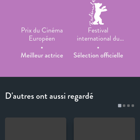
Prix du Cinéma
Festival
Européen
international du
film de Berlin
Meilleur actrice
Sélection officielle