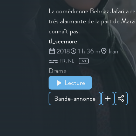
La comédienne Behnaz Jafari a re
très alarmante de la part de Marziy
connaît pas.
tl_seemore
2018
1 h 36 m
Iran
FR
NL
Drame
Lecture
Bande-annonce