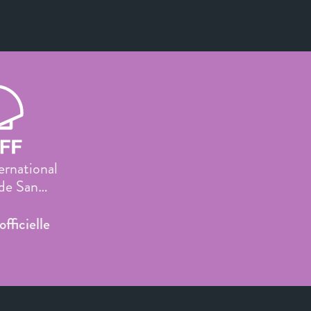
ternational
 de San
tián
officielle