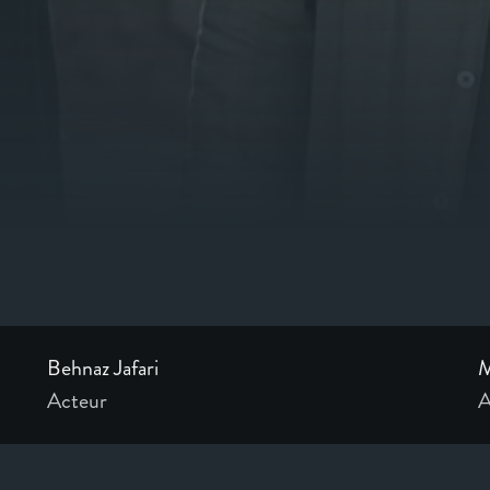
Behnaz Jafari
M
Acteur
A