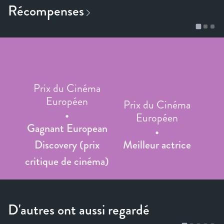
Prix du Cinéma
Européen
Prix du Cinéma
Européen
Gagnant European
Discovery (prix
Meilleur actrice
critique de cinéma)