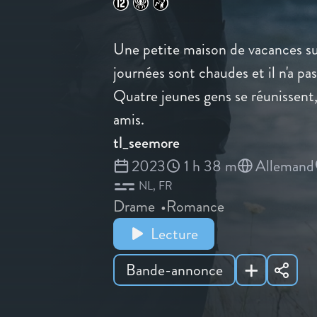
Une petite maison de vacances sur
journées sont chaudes et il n'a pa
Quatre jeunes gens se réunissent,
amis.
tl_seemore
2023
1 h 38 m
Allemand
NL
FR
Drame
Romance
Lecture
Bande-annonce