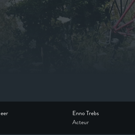
tl_no-data-error
Beer
Enno Trebs
Acteur