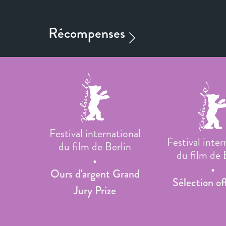
Festival international
Festival inter
du film de Berlin
du film de 
Ours d'argent Grand
Sélection off
Jury Prize