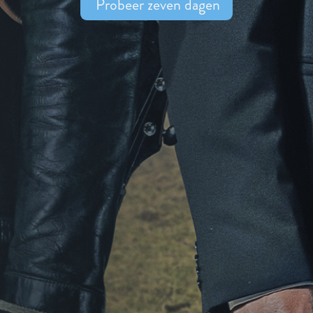
Probeer zeven dagen
tl_no-data-error