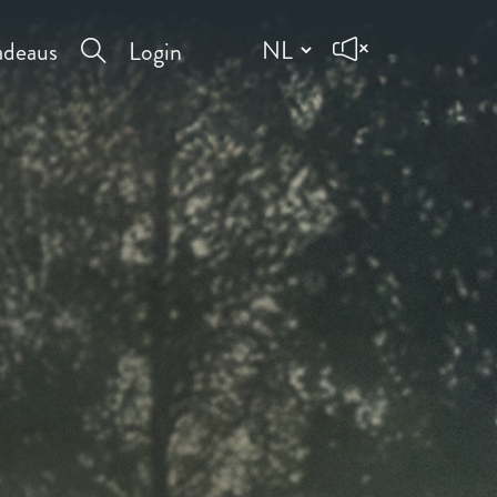
deaus
Login