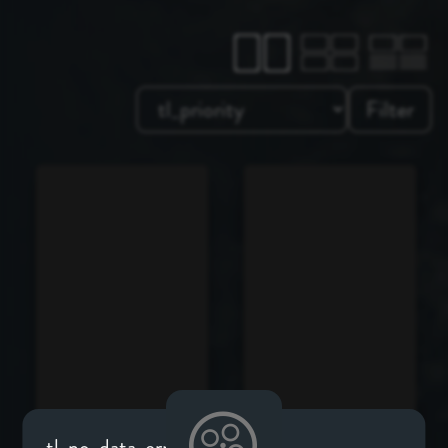
Filter
tl_no-data-error