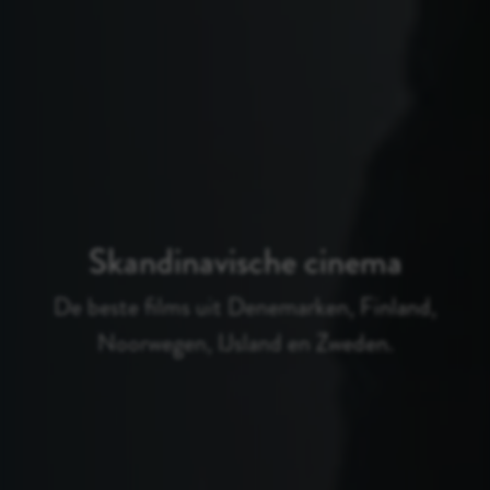
Skandinavische cinema
De beste films uit Denemarken, Finland,
Noorwegen, IJsland en Zweden.