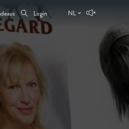
deaus
Login