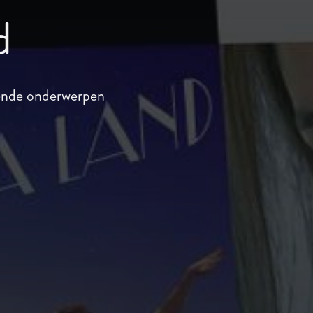
d
lende onderwerpen