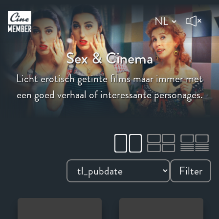
Sex & Cinema
Licht erotisch getinte films maar immer met
een goed verhaal of interessante personages.
Filter