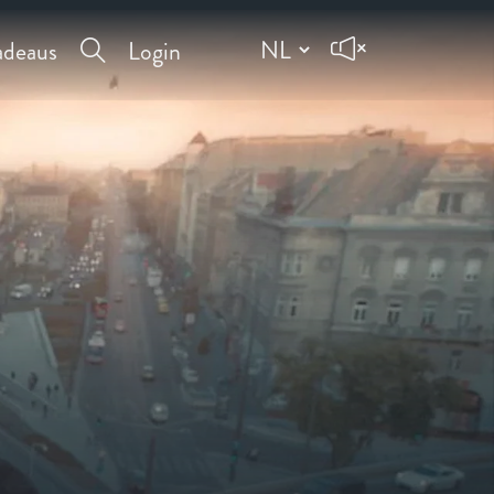
deaus
Login