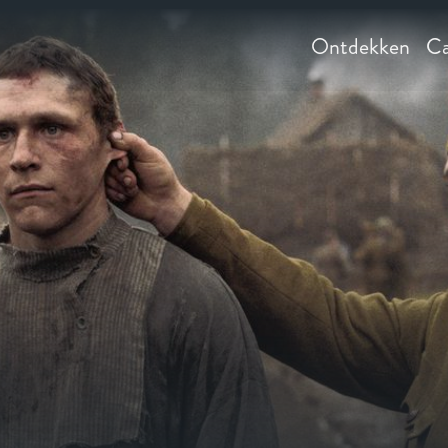
Ontdekken
Ca
y