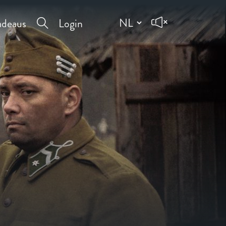
deaus
Login