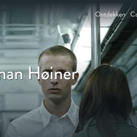
Ontdekken
Ca
man Høiner