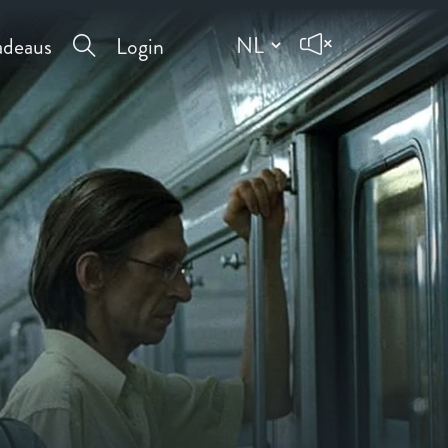
deaus
Login