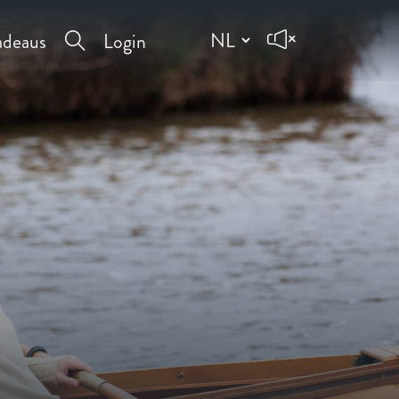
deaus
Login