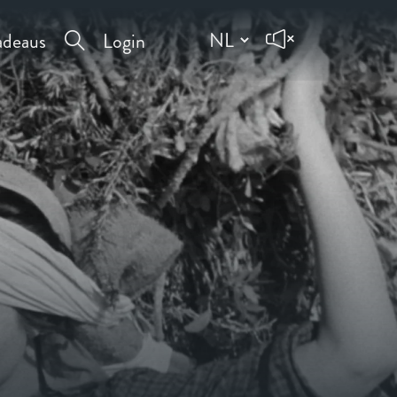
deaus
Login