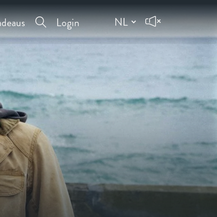
deaus
Login