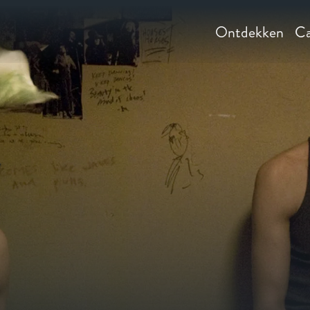
Ontdekken
Ca
y