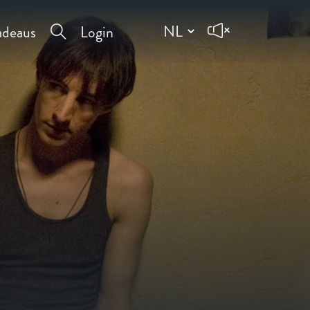
deaus
Login