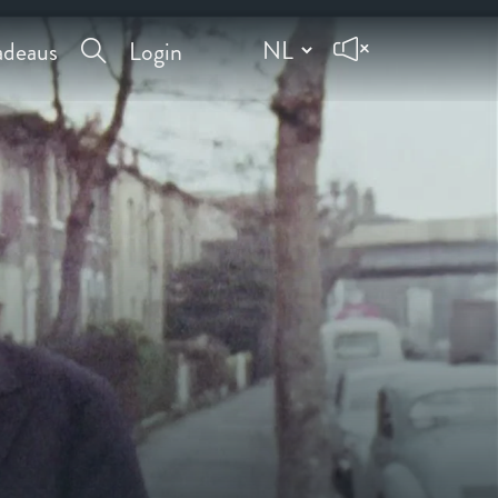
deaus
Login