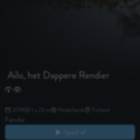
Aïlo, het Dappere Rendier
2019
1 u 22 m
Nederlands
Finland
Familie
Speel af