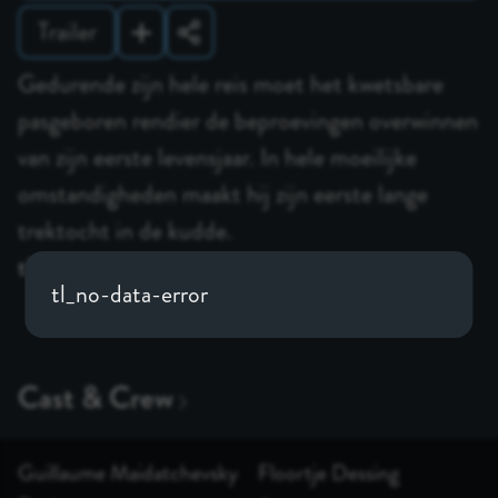
Trailer
Gedurende zijn hele reis moet het kwetsbare
pasgeboren rendier de beproevingen overwinnen
van zijn eerste levensjaar. In hele moeilijke
omstandigheden maakt hij zijn eerste lange
trektocht in de kudde.
tl_seemore
tl_no-data-error
Guillaume Maidatchevsky
Floortje Dessing