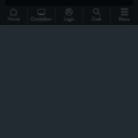
Home
Ontdekken
Login
Zoek
Menu
Support
Over Ons
Contact
CineMember 2026