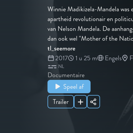
Winnie Madikizela-Mandela was e
apartheid revolutionair en politi
van Nelson Mandela. De aanhang
dan ook wel "Mother of the Natio
tl_seemore
2017
1 u 25 m
Engels
F
NL
Documentaire
Speel af
Trailer