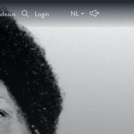
deaus
Login