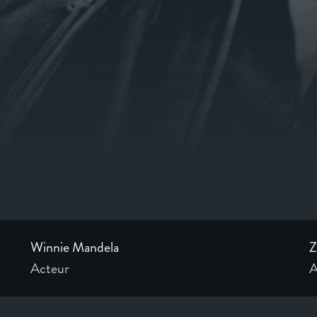
Winnie Mandela
Z
Acteur
A