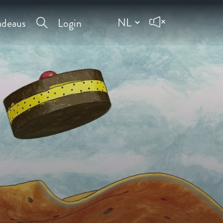
deaus
Login