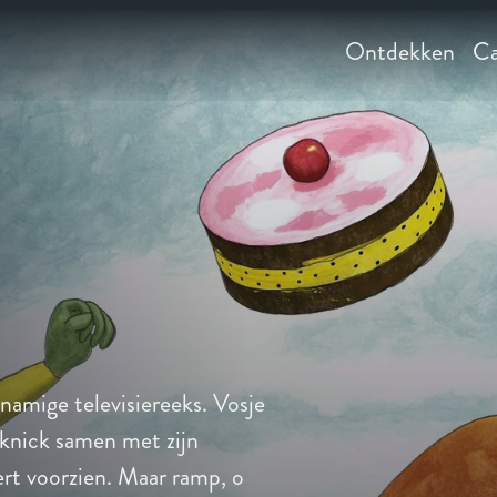
Ontdekken
Ca
knamige televisiereeks. Vosje
cknick samen met zijn
ssert voorzien. Maar ramp, o