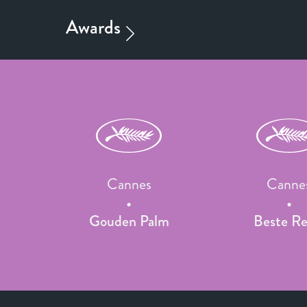
Cannes
Canne
Gouden Palm
Beste Re