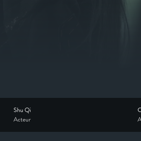
Shu Qi
C
Acteur
A