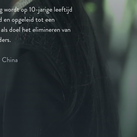
 wordt op 10-jarige leeftijd
d en opgeleid tot een
ls doel het elimineren van
ders.
China