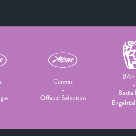
BAFT
s
Cannes
Beste 
gie
Official Selection
Engelstal