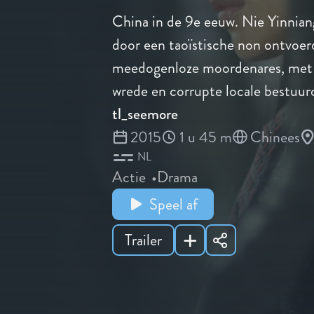
China in de 9e eeuw. Nie Yinniang
door een taoïstische non ontvoer
meedogenloze moordenares, met a
wrede en corrupte locale bestuur
tl_seemore
2015
1 u 45 m
Chinees
NL
Actie
Drama
Speel af
Trailer