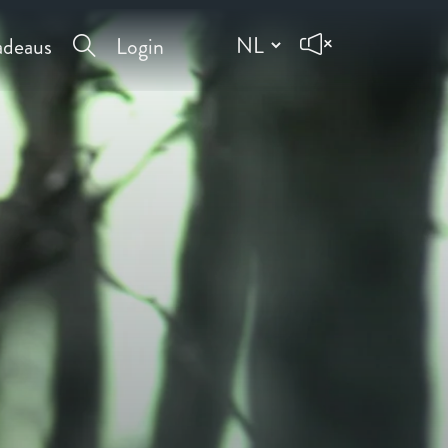
deaus
Login