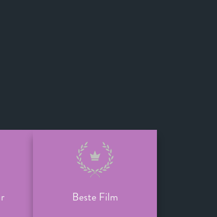
r
Beste Film