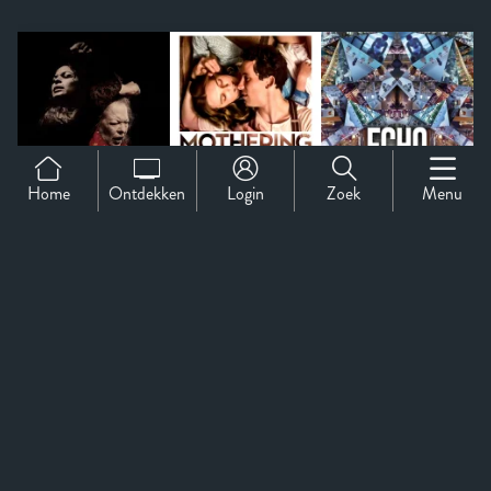
Home
Ontdekken
Login
Zoek
Menu