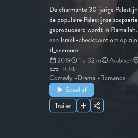
De charmante 30-jarige Palestijn
de populaire Palestijnse soapserie 
geproduceerd wordt in Ramallah.
een Israëli-checkpoint om op zijn
tl_seemore
2019
1 u 32 m
Arabisch
FR
NL
Comedy
Drama
Romance
Speel af
Trailer