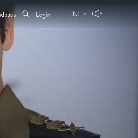
deaus
Login