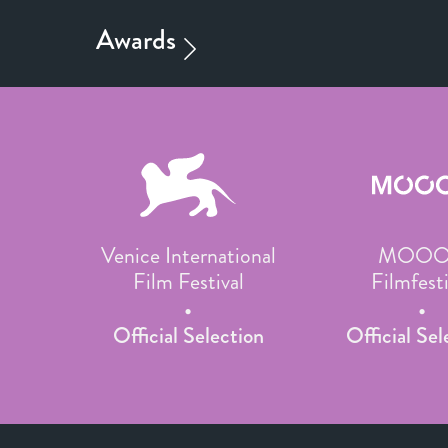
Venice International
MOOO
Film Festival
Filmfesti
Official Selection
Official Sel