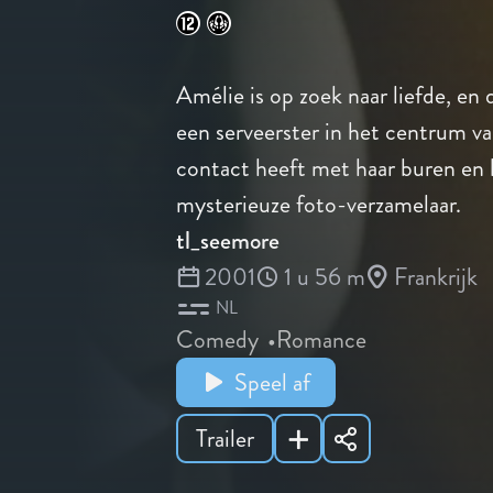
Amélie is op zoek naar liefde, en 
een serveerster in het centrum v
contact heeft met haar buren en
mysterieuze foto-verzamelaar.
tl_seemore
2001
1 u 56 m
Frankrijk
NL
Comedy
Romance
Speel af
Trailer