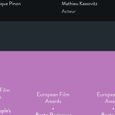
que Pinon
Mathieu Kassovitz
Acteur
Film
European Film
Europea
s
Awards
Awa
ple's
Beste Regisseur
Beste