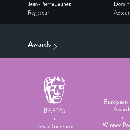
Jean-Pierre Jeunet
Domini
Regisseur
Acteur
European 
Award
BAFTA's
Winner Peo
Beste Scenario