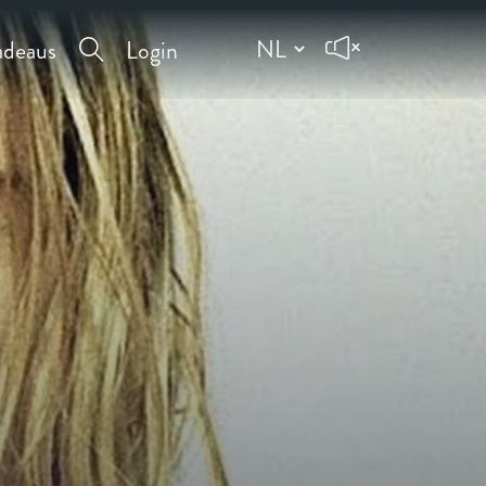
deaus
Login