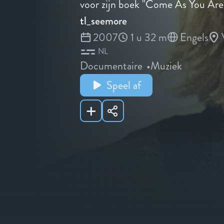
voor zijn boek "Come As You Are:
tl_seemore
2007
1 u 32 m
Engels
NL
Documentaire
Muziek
Speel af