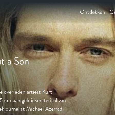
Ontdekken
Ca
t a Son
 overleden artiest Kurt
 uur aan geluidsmateriaal van
kjournalist Michael Azerrad