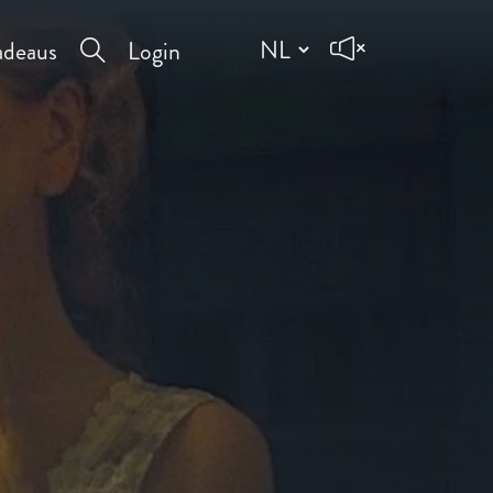
deaus
Login