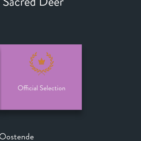
a Sacred Deer
Official Selection
n Oostende