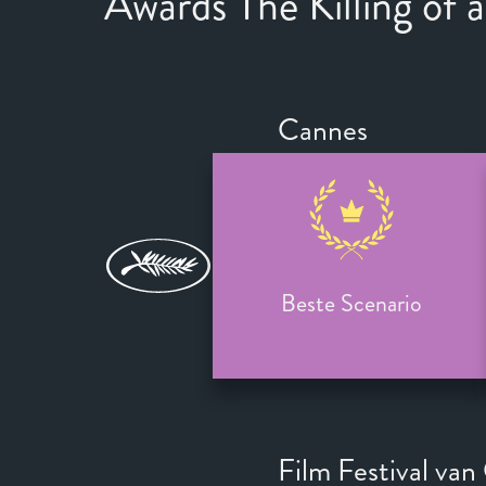
Awards The Killing of 
Cannes
Beste Scenario
Film Festival va