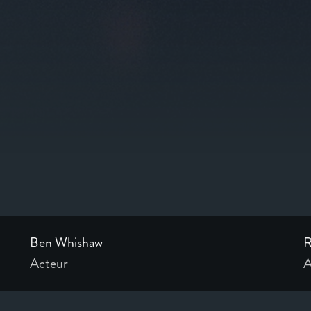
Ben Whishaw
R
Acteur
A