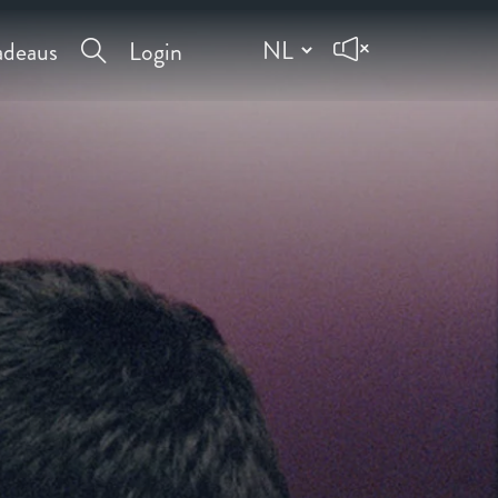
deaus
Login