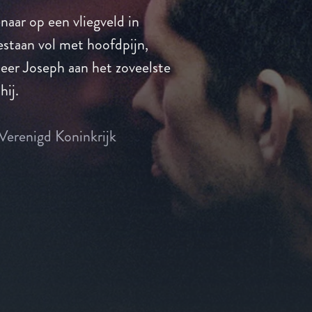
naar op een vliegveld in
estaan vol met hoofdpijn,
eer Joseph aan het zoveelste
hij.
Verenigd Koninkrijk