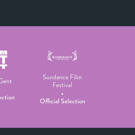
Sundance Film
 Gent
Festival
ection
Official Selection