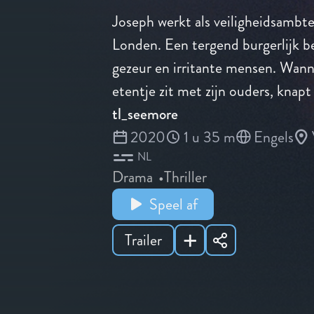
Joseph werkt als veiligheidsambte
Londen. Een tergend burgerlijk b
gezeur en irritante mensen. Wann
etentje zit met zijn ouders, knapt 
tl_seemore
2020
1 u 35 m
Engels
NL
Drama
Thriller
Speel af
Trailer