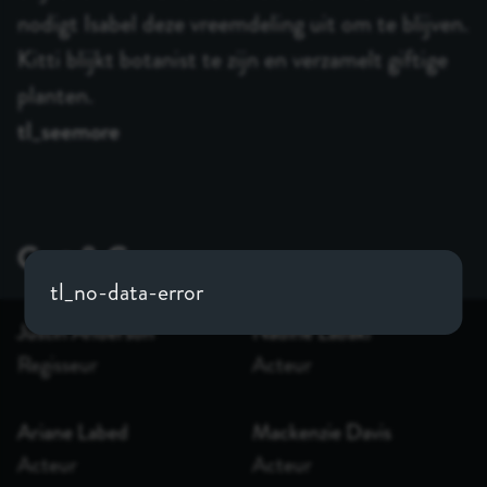
nodigt Isabel deze vreemdeling uit om te blijven.
Kitti blijkt botanist te zijn en verzamelt giftige
planten.
tl_seemore
tl_no-data-error
Justin Anderson
Nadine Labaki
Regisseur
Acteur
Ariane Labed
Mackenzie Davis
Acteur
Acteur