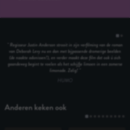
Regisseur Justin Anderson strooit in zijn verfilming van de roman
van Deborah Levy nu en dan met bijpassende dromerige beelden
(de naakte adonissen!), en verder maakt deze film dat ook ú zich
gaandeweg begint te voelen als het schijfje limoen in een zomerse
limonade. Zalig!
HUMO