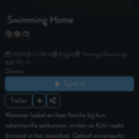
Swimming Home
2024
1 u 36 m
Engels
Verenigd Koninkrijk
FR
NL
Drama
Speel af
Trailer
Wanneer Isabel en haar familie bij hun
vakantievilla aankomen, vinden ze Kitti naakt
drijvend in het zwembad. Geheel onverwacht