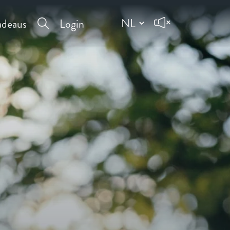
deaus
Login