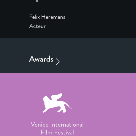
Felix Heremans
Acteur
Venice International
Film Festival