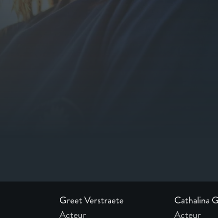
n
Greet Verstraete
Cathalina 
Acteur
Acteur