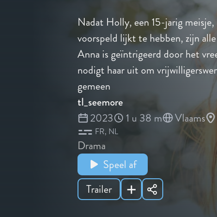
Nadat Holly, een 15-jarig meisje,
voorspeld lijkt te hebben, zijn all
Anna is geïntrigeerd door het vr
nodigt haar uit om vrijwilligersw
gemeen
tl_seemore
2023
1 u 38 m
Vlaams
FR
NL
Drama
Speel af
Trailer