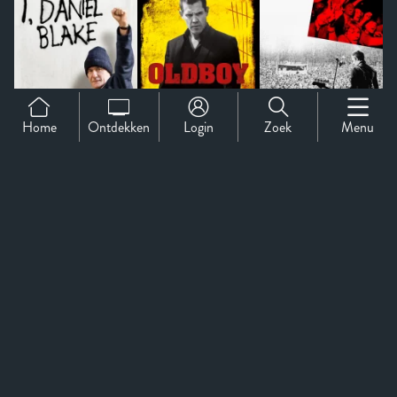
Home
Ontdekken
Login
Zoek
Menu