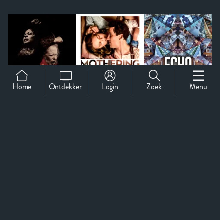
Home
Ontdekken
Login
Zoek
Menu