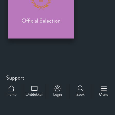
Official Selection
Support
Over Ons
Contact
Home
Ontdekken
Login
Zoek
Menu
CineMember 2026