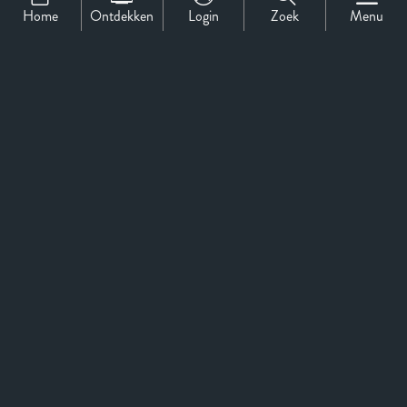
Home
Ontdekken
Login
Zoek
Menu
Paff Amsterdam
Official Selection
Paff Publieksprijs