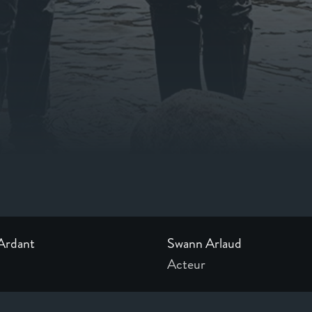
Ardant
Swann Arlaud
Acteur