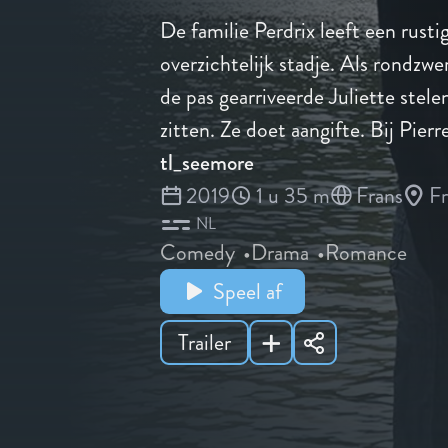
De familie Perdrix leeft een rustig
overzichtelijk stadje. Als rondzw
de pas gearriveerde Juliette stelen
zitten. Ze doet aangifte. Bij Pierre
tl_seemore
2019
1 u 35 m
Frans
Fr
NL
Comedy
Drama
Romance
Speel af
Trailer