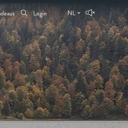
deaus
Login