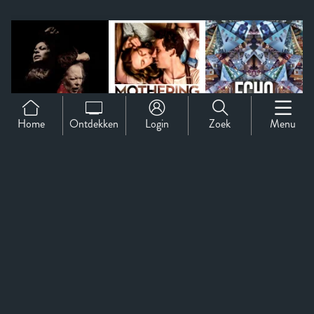
Home
Ontdekken
Login
Zoek
Menu