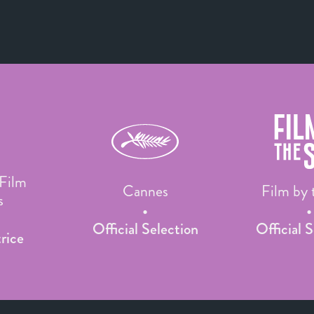
Film
Cannes
Film by 
s
Official Selection
Official 
rice