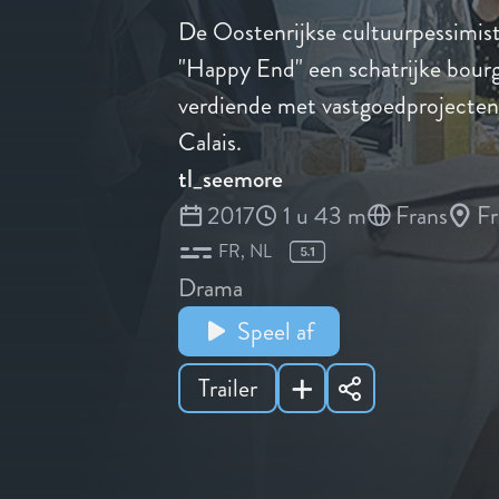
De Oostenrijkse cultuurpessimist
"Happy End" een schatrijke bourg
verdiende met vastgoedprojecte
Calais.
tl_seemore
2017
1 u 43 m
Frans
Fr
FR
NL
Drama
Speel af
Trailer