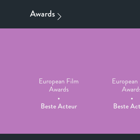
European Film
European 
Awards
Award
Beste Acteur
Beste Act