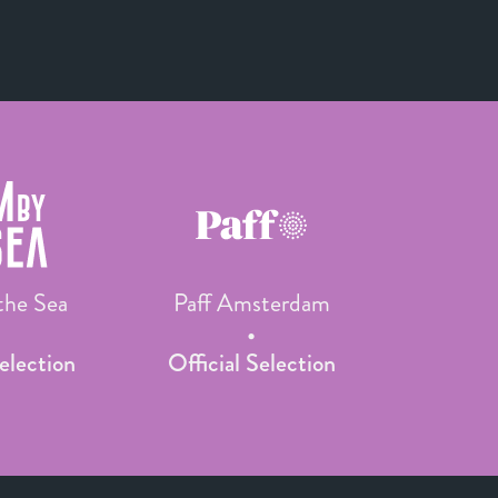
the Sea
Paff Amsterdam
Selection
Official Selection