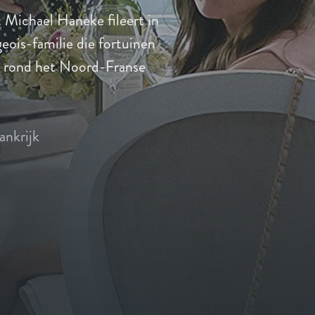
 Michael Haneke fileert in
eois-familie die fortuinen
n rond het Noord-Franse
ankrijk