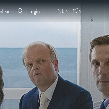
deaus
Login