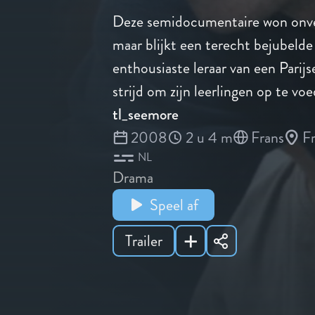
Deze semidocumentaire won onv
maar blijkt een terecht bejubelde
enthousiaste leraar van een Parijs
strijd om zijn leerlingen op te vo
tl_seemore
2008
2 u 4 m
Frans
Fr
NL
Drama
Speel af
Trailer