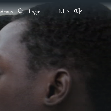
deaus
Login