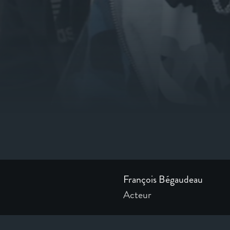
François Bégaudeau
Acteur