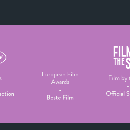
European Film
s
Film by 
Awards
ection
Official 
Beste Film