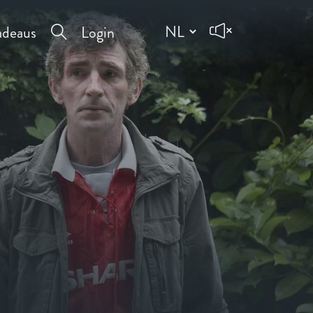
deaus
Login