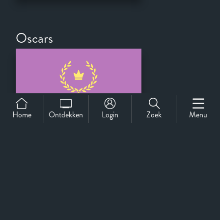
Oscars
Home
Ontdekken
Login
Zoek
Menu
Beste Internationale
Film
Golden Globes