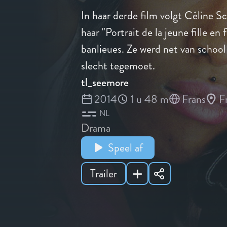
In haar derde film volgt Céline 
haar "Portrait de la jeune fille en
banlieues. Ze werd net van schoo
slecht tegemoet.
tl_seemore
2014
1 u 48 m
Frans
F
NL
Drama
Speel af
Trailer