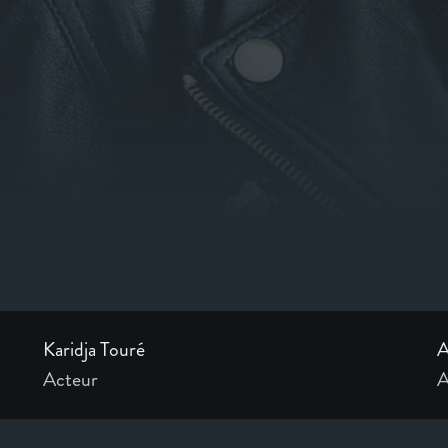
Karidja Touré
A
Acteur
A