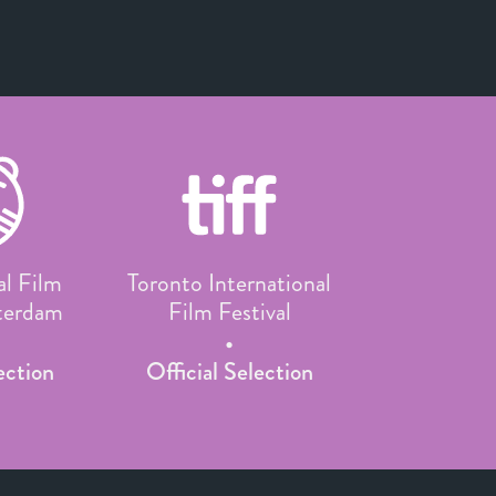
al Film
Toronto International
tterdam
Film Festival
ection
Official Selection