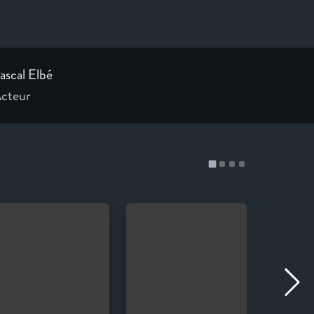
ascal Elbé
cteur