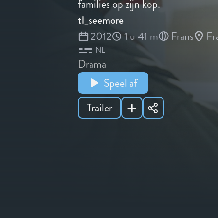
families op zijn kop.
tl_seemore
2012
1 u 41 m
Frans
Fr
NL
Drama
Speel af
Trailer