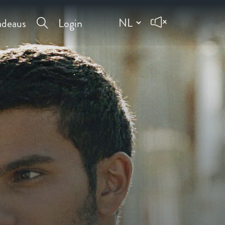
deaus
Login