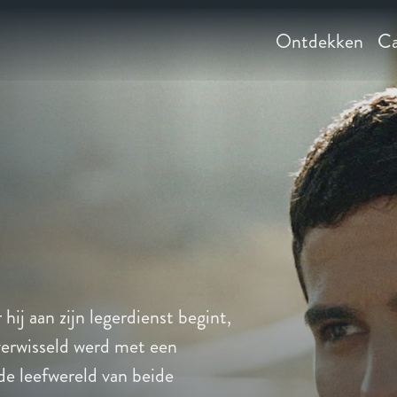
Ontdekken
Ca
 hij aan zijn legerdienst begint,
 verwisseld werd met een
 de leefwereld van beide