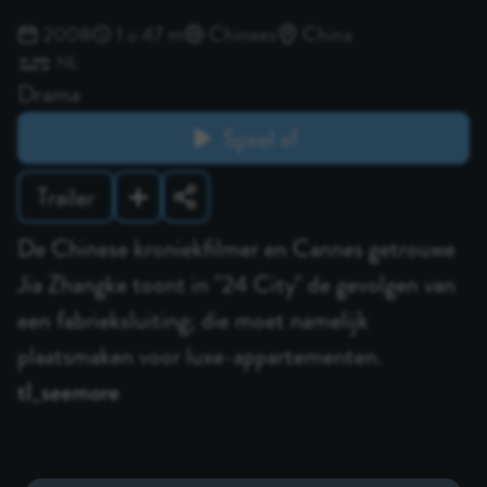
2008
1 u 47 m
Chinees
China
NL
Drama
Speel af
Trailer
De Chinese kroniekfilmer en Cannes getrouwe
Jia Zhangke toont in "24 City" de gevolgen van
een fabrieksluiting; die moet namelijk
plaatsmaken voor luxe-appartementen.
tl_seemore