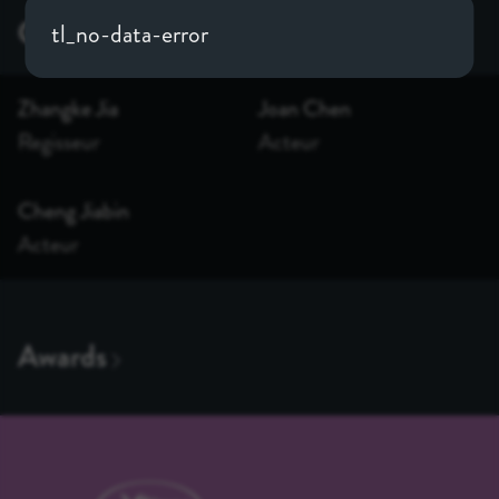
tl_no-data-error
Zhangke Jia
Joan Chen
Regisseur
Acteur
Cheng Jiabin
Acteur