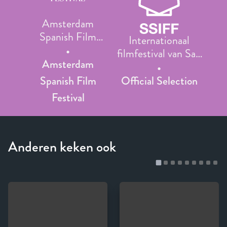
Amsterdam
Spanish Film
Internationaal
Festival
filmfestival van San
Amsterdam
Sebastián
Spanish Film
Official Selection
Festival