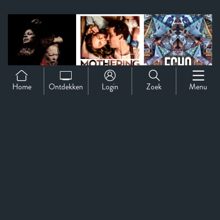
Home
Ontdekken
Login
Zoek
Menu